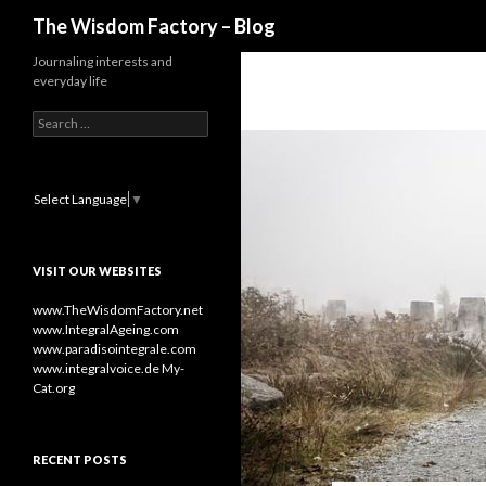
Search
The Wisdom Factory – Blog
Journaling interests and
everyday life
S
e
a
r
c
Select Language
▼
h
f
o
VISIT OUR WEBSITES
r
:
www.TheWisdomFactory.net
www.IntegralAgeing.com
www.paradisointegrale.com
www.integralvoice.de
My-
Cat.org
RECENT POSTS