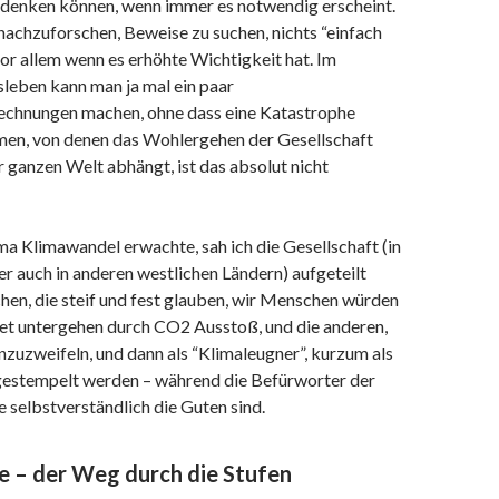
h denken können, wenn immer es notwendig erscheint.
nachzuforschen, Beweise zu suchen, nichts “einfach
vor allem wenn es erhöhte Wichtigkeit hat. Im
leben kann man ja mal ein paar
chnungen machen, ohne dass eine Katastrophe
emen, von denen das Wohlergehen der Gesellschaft
r ganzen Welt abhängt, ist das absolut nicht
a Klimawandel erwachte, sah ich die Gesellschaft (in
r auch in anderen westlichen Ländern) aufgeteilt
en, die steif und fest glauben, wir Menschen würden
det untergehen durch CO2 Ausstoß, und die anderen,
nzuzweifeln, und dann als “Klimaleugner”, kurzum als
estempelt werden – während die Befürworter der
selbstverständlich die Guten sind.
e – der Weg durch die Stufen