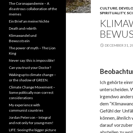
The Coronapandemie – A
CULTURE
,
DEVEL
disastrous collaboration of the
SPIRITUALITY
,
SC
memes
KLIMA
Ein Brief an meine Nichte
Death and rebirth
BEWUS
Klimawandel und
Bewusstsein
DECEMBER 31, 2
The power of myth – The Lion
King
Never say: this is impossible!
Can you trust your Doctor?
Beobachtu
Waking up to climate change –
or the shadow of GREEN.
Ich gehörte einm
Climate Change Movement –
unterscheiden. 
Some politically non-correct
irgendwo anders 
considerations
dem “Klimawande
My experience with
Gefühl der Unfä
communist countries
können, ähnlich 
Jordan Peterson – Integral
and not only for young men!
darauf vorzuber
LIFE: Seeing the bigger picture
abstellen zu wo