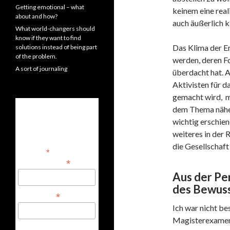
Getting emotional – what
keinem eine real
about and how?
auch äußerlich 
What world-changers should
know if they want to find
Das Klima der E
solutions instead of being part
of the problem.
werden, deren Fo
A sort of journaling
überdacht hat. A
Aktivisten für d
gemacht wird, m
dem Thema näher 
Subscribe to
wichtig erschien
our mailing list
weiteres in der 
die Gesellschaft
*
indicates required
*
Email Address
Aus der Pe
des Bewusst
*
First Name
Ich war nicht be
Magisterexamen,
Email Format