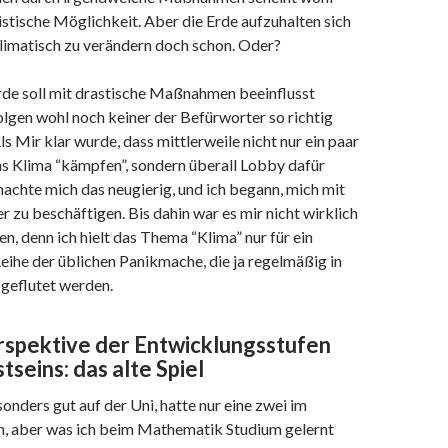
istische Möglichkeit. Aber die Erde aufzuhalten sich
klimatisch zu verändern doch schon. Oder?
rde soll mit drastische Maßnahmen beeinflusst
lgen wohl noch keiner der Befürworter so richtig
ls Mir klar wurde, dass mittlerweile nicht nur ein paar
as Klima “kämpfen”, sondern überall Lobby dafür
achte mich das neugierig, und ich begann, mich mit
zu beschäftigen. Bis dahin war es mir nicht wirklich
en, denn ich hielt das Thema “Klima” nur für ein
Reihe der üblichen Panikmache, die ja regelmäßig in
 geflutet werden.
rspektive der Entwicklungsstufen
seins: das alte Spiel
sonders gut auf der Uni, hatte nur eine zwei im
 aber was ich beim Mathematik Studium gelernt