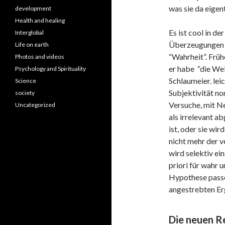
was sie da eigen
development
Health and healing
Es ist cool in d
Interglobal
Überzeugungen al
Life on earth
“Wahrheit”. Frü
Photos and videos
er habe “die Weis
Psychology and Spirituality
Schlaumeier. lei
Science
Subjektivität no
society
Versuche, mit N
Uncategorized
als irrelevant a
ist, oder sie wir
nicht mehr der v
wird selektiv ei
priori für wahr u
Hypothese passe
angestrebten Er
Die neuen R