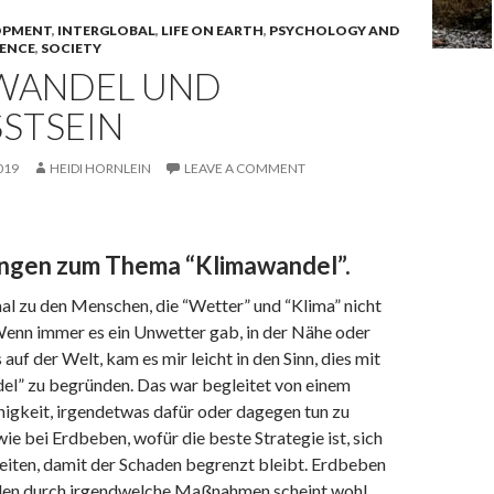
OPMENT
,
INTERGLOBAL
,
LIFE ON EARTH
,
PSYCHOLOGY AND
IENCE
,
SOCIETY
WANDEL UND
STSEIN
019
HEIDI HORNLEIN
LEAVE A COMMENT
ngen zum Thema “Klimawandel”.
al zu den Menschen, die “Wetter” und “Klima” nicht
Wenn immer es ein Unwetter gab, in der Nähe oder
auf der Welt, kam es mir leicht in den Sinn, dies mit
l” zu begründen. Das war begleitet von einem
higkeit, irgendetwas dafür oder dagegen tun zu
wie bei Erdbeben, wofür die beste Strategie ist, sich
eiten, damit der Schaden begrenzt bleibt. Erdbeben
llen durch irgendwelche Maßnahmen scheint wohl