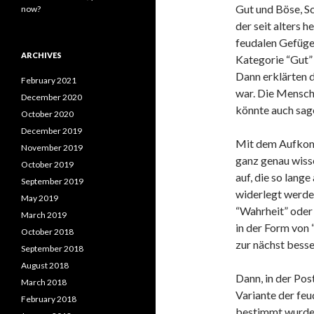
Gut und Böse, Sc
now?
der seit alters 
feudalen Gefüge
ARCHIVES
Kategorie “Gut” 
Dann erklärten d
February 2021
war. Die Mensch
December 2020
könnte auch sage
October 2020
December 2019
Mit dem Aufkom
November 2019
ganz genau wisse
October 2019
auf, die so lange
September 2019
widerlegt werden
May 2019
“Wahrheit” oder 
March 2019
in der Form von 
October 2018
zur nächst besse
September 2018
August 2018
Dann, in der Pos
March 2018
Variante der feu
February 2018
bestimmt wurde, 