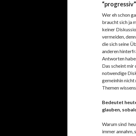
“progressiv”
Wer eh schon gan
braucht sich ja 
keiner Diskussio
vermeiden, denn 
die sich seine 
anderen hinterf
Antworten haben
Das scheint mir 
notwendige Disk
gemeinhin nicht 
Themen wissensc
Bedeutet heute
glauben, sobald
Warum sind heut
immer annahm, si