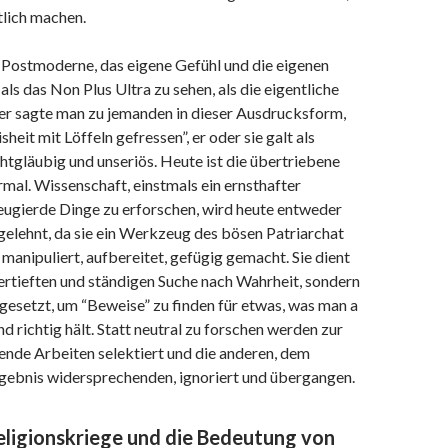
tlich machen.
er Postmoderne, das eigene Gefühl und die eigenen
s das Non Plus Ultra zu sehen, als die eigentliche
her sagte man zu jemanden in dieser Ausdrucksform,
heit mit Löffeln gefressen”, er oder sie galt als
chtgläubig und unseriös. Heute ist die übertriebene
rmal. Wissenschaft, einstmals ein ernsthafter
eugierde Dinge zu erforschen, wird heute entweder
bgelehnt, da sie ein Werkzeug des bösen Patriarchat
d manipuliert, aufbereitet, gefügig gemacht. Sie dient
ertieften und ständigen Suche nach Wahrheit, sondern
ngesetzt, um “Beweise” zu finden für etwas, was man a
nd richtig hält. Statt neutral zu forschen werden zur
nde Arbeiten selektiert und die anderen, dem
gebnis widersprechenden, ignoriert und übergangen.
eligionskriege und die Bedeutung von