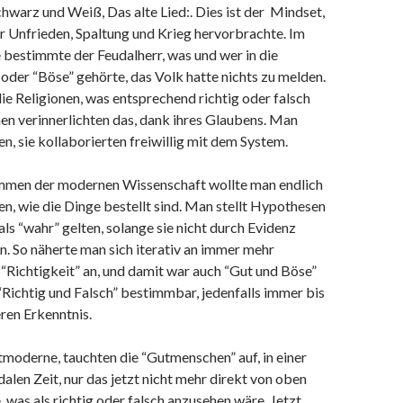
hwarz und Weiß, Das alte Lied:. Dies ist der Mindset,
her Unfrieden, Spaltung und Krieg hervorbrachte. Im
 bestimmte der Feudalherr, was und wer in die
oder “Böse” gehörte, das Volk hatte nichts zu melden.
ie Religionen, was entsprechend richtig oder falsch
en verinnerlichten das, dank ihres Glaubens. Man
n, sie kollaborierten freiwillig mit dem System.
men der modernen Wissenschaft wollte man endlich
n, wie die Dinge bestellt sind. Man stellt Hypothesen
 als “wahr” gelten, solange sie nicht durch Evidenz
. So näherte man sich iterativ an immer mehr
“Richtigkeit” an, und damit war auch “Gut und Böse”
“Richtig und Falsch” bestimmbar, jedenfalls immer bis
ren Erkenntnis.
tmoderne, tauchten die “Gutmenschen” auf, in einer
dalen Zeit, nur das jetzt nicht mehr direkt von oben
was als richtig oder falsch anzusehen wäre. Jetzt