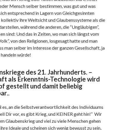
jeder Mensch selber bestimmen, was gut und was
 sich entsprechend in Lagern von Gleichgesinnten
e kollektiv ihre Weltsicht und Glaubenssysteme als die
 darstellen, während die anderen, die “Ungläubigen”,
sen sind: Und das in Zeiten, wo man sich längst vom
olk”, von den Religionen, losgesagt hatte und man
s man selber im Interesse der ganzen Gesellschaft, ja
 handeln würde!
nskriege des 21. Jahrhunderts. –
ft als Erkenntnis-Technologie wird
f gestellt und damit beliebig
ar..
ß es, an die Selbstverantwortlichkeit des Individuums
tell Dir vor, es gibt Krieg, und KEINER geht hin!” Wir
nem Glaubenskrieg und viel zu viele Menschen gehen
 ihre Ideale und scheinen sich wenig bewusst zu sein,