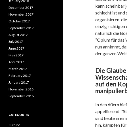
January 2018
kann scheinbar 
December 2017
schlecht ist und
November 2017
organisieren, di
October 2017
einzig richtigen
September 2017
natürlich die Bö
August 2017
“Opium für das V
July 2017
nun annimmt, das
June 2017
der ganzen Welt
May 2017
April 2017
Die Glaube
March 2017
Wissenscha
February 2017
auf den Kop
January 2017
manipulierb
November 2016
September 2016
In den 60ern hie
appellierend: “S
CATEGORIES
sind heute in ei
hin, kämpfen für
Culture