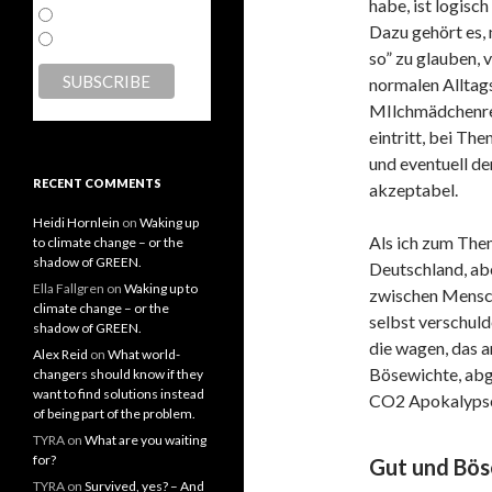
habe, ist logisc
html
Dazu gehört es, 
text
so” zu glauben, 
normalen Alltags
MIlchmädchenre
eintritt, bei Th
und eventuell de
RECENT COMMENTS
akzeptabel.
Heidi Hornlein
on
Waking up
Als ich zum Them
to climate change – or the
shadow of GREEN.
Deutschland, abe
Ella Fallgren
on
Waking up to
zwischen Mensch
climate change – or the
selbst verschul
shadow of GREEN.
die wagen, das a
Alex Reid
on
What world-
Bösewichte, abg
changers should know if they
want to find solutions instead
CO2 Apokalypse 
of being part of the problem.
TYRA
on
What are you waiting
for?
Gut und Bös
TYRA
on
Survived, yes? – And